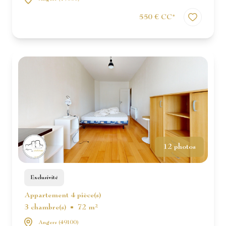
550 € CC*
12 photos
Exclusivité
Appartement 4 pièce(s)
3 chambre(s)
72 m²
Angers (49100)