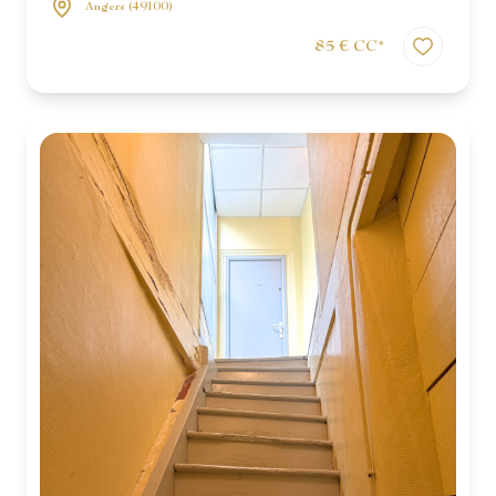
Angers (49100)
85 € CC*