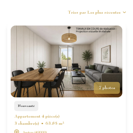
ESTIMATION
INTERNATIONAL
Trier par Les plus récentes
NOTRE
BIENS
AGENCE
VENDUS
CONTACT
7 photos
Nouveauté
Appartement 4 pièce(s)
3 chambre(s)
63.85 m²
Angers (49000)