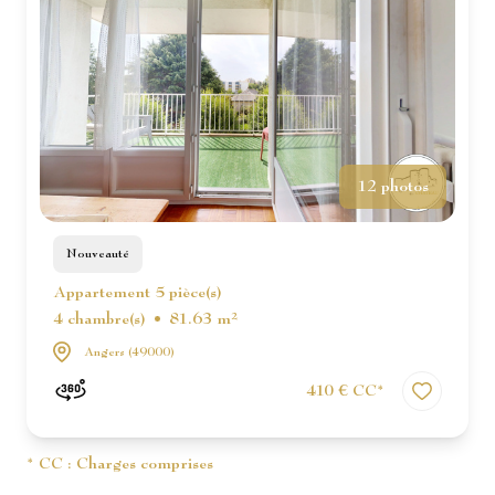
12 photos
Nouveauté
Appartement 5 pièce(s)
4 chambre(s)
81.63 m²
Angers (49000)
410 € CC*
* CC : Charges comprises