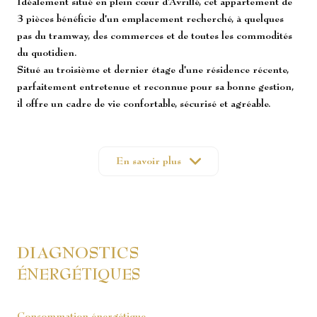
Idéalement situé en plein cœur d’Avrillé, cet appartement de
exposition Sud-Ouest
3 pièces bénéficie d’un emplacement recherché, à quelques
pas du tramway, des commerces et de toutes les commodités
3ème étage
du quotidien.
Situé au troisième et dernier étage d’une résidence récente,
parfaitement entretenue et reconnue pour sa bonne gestion,
3 étage(s)
il offre un cadre de vie confortable, sécurisé et agréable.
Son véritable coup de cœur ? Ses espaces extérieurs
ascenseur
exceptionnels. Deux grandes terrasses entourent
l’appartement et permettent de profiter d’une belle exposition
En savoir plus
vue Dégagée
tout au long de la journée, offrant de véritables espaces de vie
supplémentaires. Un troisième balcon complète cet ensemble
rare sur le secteur.
balcon
L’intérieur, lumineux et parfaitement agencé, propose une
pièce de vie conviviale, deux chambres ainsi que des
terrasse
DIAGNOSTICS
prestations actuelles. Un garage en sous-sol complète ce bien.
ÉNERGÉTIQUES
Grâce à son accessibilité PMR, sa situation centrale et son
visiophone
agencement fonctionnel, cet appartement conviendra aussi
bien à un jeune couple ou à des primo-accédants souhaitant
Consommation énergétique