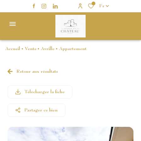
0
Fr
Menu
Accueil
Vente
Avrille
Appartement
ACCUEIL
VENTE
Retour aux résultats
MAISON
MAISON
LOCATION
APPARTEMENT
APPARTEMENT
Télécharger la fiche
GESTION
VENTES
PROFESSIONNEL
LOCATIVE
INTERACTIVES
Partager ce bien
AUTRES
ALERTE
PROGRAMMES
NEUFS ET
E-MAIL
AUTRE