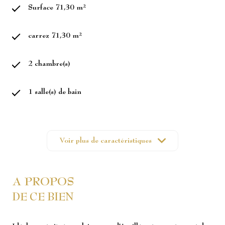
Surface 71,30 m²
carrez 71,30 m²
2 chambre(s)
1 salle(s) de bain
construit en 2013
Voir plus de caractéristiques
cuisine séparée (équipée)
Chauffage collectif : chaudière (gaz)
A PROPOS
DE CE BIEN
1 garage(s)