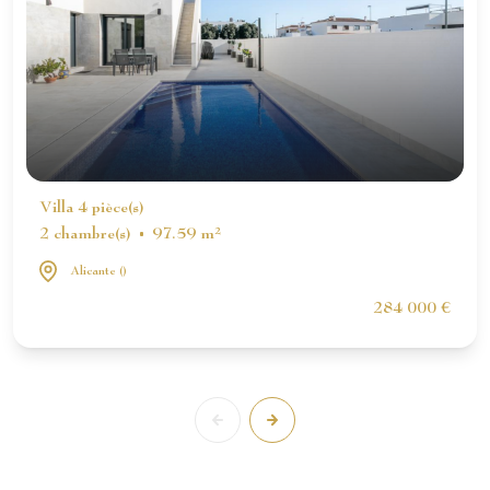
Villa 4 pièce(s)
2 chambre(s)
97.59 m²
Alicante ()
284 000 €