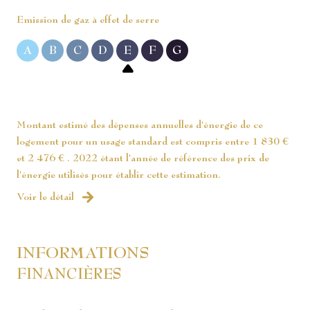
Emission de gaz à effet de serre
A
B
C
D
E
F
G
Montant estimé des dépenses annuelles d'énergie de ce
logement pour un usage standard est compris entre 1 830 €
et 2 476 € . 2022 étant l'année de référence des prix de
l'énergie utilisés pour établir cette estimation.
Voir le détail
INFORMATIONS
FINANCIÈRES