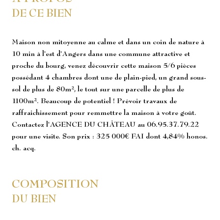
DE CE BIEN
Maison non mitoyenne au calme et dans un coin de nature à
10 min à l'est d'Angers dans une commune attractive et
proche du bourg, venez découvrir cette maison 5/6 pièces
possédant 4 chambres dont une de plain-pied, un grand sous-
sol de plus de 80m², le tout sur une parcelle de plus de
1100m². Beaucoup de potentiel ! Prévoir travaux de
raffraichissement pour remmettre la maison à votre goût.
Contactez l'AGENCE DU CHÂTEAU au 06.95.37.79.22
pour une visite. Son prix : 325 000€ FAI dont 4,84% honos.
ch. acq.
COMPOSITION
DU BIEN