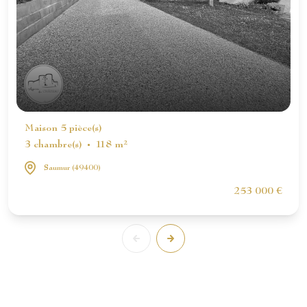
Maison 5 pièce(s)
3 chambre(s)
118 m²
Saumur (49400)
253 000 €