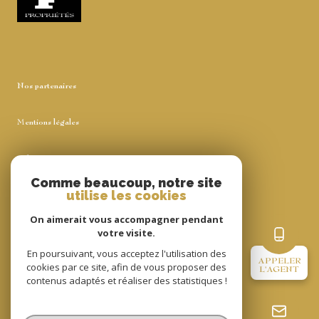
Nos partenaires
Mentions légales
Admin
Comme beaucoup, notre site
utilise les cookies
Nos honoraires
On aimerait vous accompagner pendant
Politique RGPD
votre visite.
En poursuivant, vous acceptez l'utilisation des
APPELER
cookies par ce site, afin de vous proposer des
Cookies
L'AGENT
contenus adaptés et réaliser des statistiques !
© 2026 | Tous droits réservés