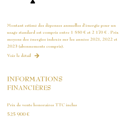
WC
m²
WC
m²
Montant estimé des dépenses annuelles d'énergie pour un
garage
m²
usage standard est compris entre 1 550 € et 2 170 € . Prix
moyens des énergies indexés sur les années 2021, 2022 et
2023 (abonnements compris).
Voir le détail
INFORMATIONS
FINANCIÈRES
Prix de vente honoraires TTC inclus
525 900 €