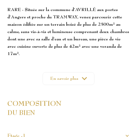
RARE - Située sur la commune d'AVRILLÉ aux portes
d'Angers et proche du TRAMWAY, venez parcourir cette
maison édifiée sur un terrain boisé de plus de 2500m² au
calme, sans vis-à-vis et lumineuse comprenant deux chambres
dont une avec sa salle d'eau et un bureau, une pièce de vie
avec cuisine ouverte de plus de 42m² avec une veranda de
17m².
Cette maison possède par ailleurs un sous-sol complet semi-
enterré comprenant un garage double, un atelier/chaufferie,
une cave ainsi qu'une pièce supplémentaire habitable et
En savoir plus
aménagée de 17m². Celle-ci possède un bon diagnostic de
performance énergétique car elle se classe en C de par
l'isolation extérieure réalisée et la qualité de son bâtit.
COMPOSITION
Pour parfaire cette agréable maison d'habitation, une seconde
DU BIEN
maison de 57,11m² comprenant actuellement 3 studios
totalement indépendants a été construite en 2008
permettant ainsi un revenu locatif potentiel de 1200€
mensuel! Possibilité d'agrandissement du logement du rez-de
Etage -1