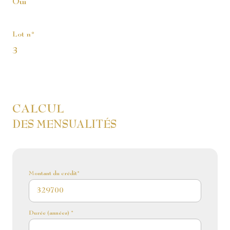
Oui
Lot n°
3
CALCUL
DES MENSUALITÉS
Montant du crédit*
Durée (années) *