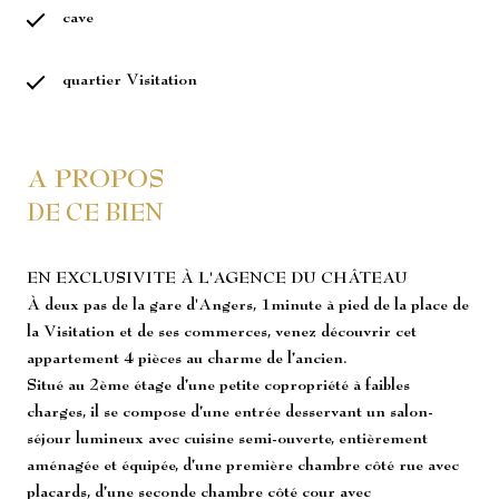
cave
quartier Visitation
A PROPOS
DE CE BIEN
EN EXCLUSIVITE À L'AGENCE DU CHÂTEAU
À deux pas de la gare d'Angers, 1minute à pied de la place de
la Visitation et de ses commerces, venez découvrir cet
appartement 4 pièces au charme de l’ancien.
Situé au 2ème étage d’une petite copropriété à faibles
charges, il se compose d’une entrée desservant un salon-
séjour lumineux avec cuisine semi-ouverte, entièrement
aménagée et équipée, d’une première chambre côté rue avec
placards, d’une seconde chambre côté cour avec