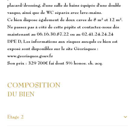
placard/dressing, d’une salle de bains équipée d’une double
vasque, ainsi que de WC séparés avec lave-mains.
Ce bien dispose également de deux caves de 8 m² et 12 m².
Ne passez pas à côté de cette pépite et contactez-nous dès
maintenant au 06.16.30.87.22 ou au 02.41.24.24.24
DPE D, Les informations aux risques auxquls ce bien est
exposé sont disponibles sur le site Géorisques :
www.georisques.gouv.fr
Son prix : 329 700€ fai dont 5% honos. ch. acq.
COMPOSITION
DU BIEN
Etage 2