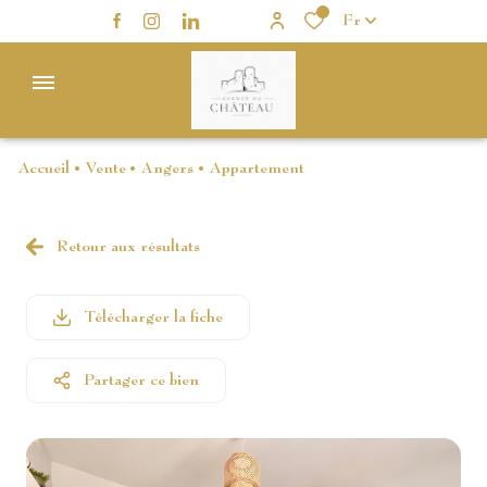
0
Fr
Menu
Accueil
Vente
Angers
Appartement
ACCUEIL
VENTE
Retour aux résultats
MAISON
MAISON
LOCATION
APPARTEMENT
APPARTEMENT
Télécharger la fiche
GESTION
VENTES
PROFESSIONNEL
LOCATIVE
INTERACTIVES
Partager ce bien
AUTRES
ALERTE
PROGRAMMES
NEUFS ET
E-MAIL
AUTRE