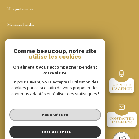
Nos partenaires
Mentions légales
Admin
Comme beaucoup, notre site
utilise les cookies
Nos honoraires
On aimerait vous accompagner pendant
Politique RGPD
votre visite.
En poursuivant, vous acceptez l'utilisation des
APPELER
cookies par ce site, afin de vous proposer des
Cookies
L'AGENCE
contenus adaptés et réaliser des statistiques !
© 2026 | Tous droits réservés
PARAMÉTRER
CONTACTER
L'AGENCE
Réalisé par
TOUT ACCEPTER
Agence du Chateau