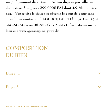
magnifiquement décorées . .!Ce bien dispose par ailleurs
d'une cave. Son prix : 299 000€ FAI dont 4,91% honos. ch.
acq. - Venez vite le visiter et obtenir le coup de cœur tant
attendu en contactant l'AGENCE DU CHÂTEAU au 02 .41
.24 .24 .24 ou au 06 .95 .37 .79 .22 - Informations sur le
bien sur www .georisques .gouv .fr
COMPOSITION
DU BIEN
Etage -1
Etage 3
cave
4 m²
entrée
5.75 m²